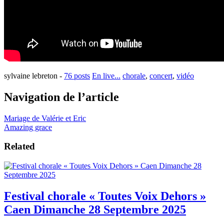
sylvaine lebreton
-
76 posts
En live...
chorale
,
concert
,
vidéo
Navigation de l’article
Mariage de Valérie et Eric
Amazing grace
Related
Festival chorale « Toutes Voix Dehors »
Caen Dimanche 28 Septembre 2025