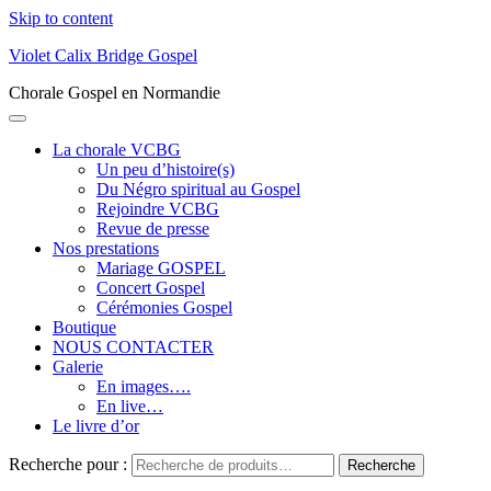
Skip to content
Violet Calix Bridge Gospel
Chorale Gospel en Normandie
La chorale VCBG
Un peu d’histoire(s)
Du Négro spiritual au Gospel
Rejoindre VCBG
Revue de presse
Nos prestations
Mariage GOSPEL
Concert Gospel
Cérémonies Gospel
Boutique
NOUS CONTACTER
Galerie
En images….
En live…
Le livre d’or
Recherche pour :
Recherche