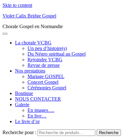
Skip to content
Violet Calix Bridge Gospel
Chorale Gospel en Normandie
La chorale VCBG
Un peu d’histoire(s)
Du Négro spiritual au Gospel
Rejoindre VCBG
Revue de presse
Nos prestations
Mariage GOSPEL
Concert Gospel
Cérémonies Gospel
Boutique
NOUS CONTACTER
Galerie
En images….
En live…
Le livre d’or
Recherche pour :
Recherche