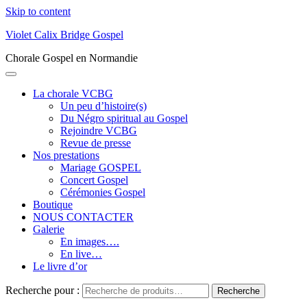
Skip to content
Violet Calix Bridge Gospel
Chorale Gospel en Normandie
La chorale VCBG
Un peu d’histoire(s)
Du Négro spiritual au Gospel
Rejoindre VCBG
Revue de presse
Nos prestations
Mariage GOSPEL
Concert Gospel
Cérémonies Gospel
Boutique
NOUS CONTACTER
Galerie
En images….
En live…
Le livre d’or
Recherche pour :
Recherche