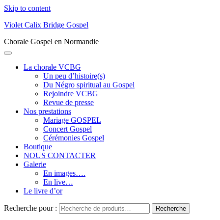
Skip to content
Violet Calix Bridge Gospel
Chorale Gospel en Normandie
La chorale VCBG
Un peu d’histoire(s)
Du Négro spiritual au Gospel
Rejoindre VCBG
Revue de presse
Nos prestations
Mariage GOSPEL
Concert Gospel
Cérémonies Gospel
Boutique
NOUS CONTACTER
Galerie
En images….
En live…
Le livre d’or
Recherche pour :
Recherche