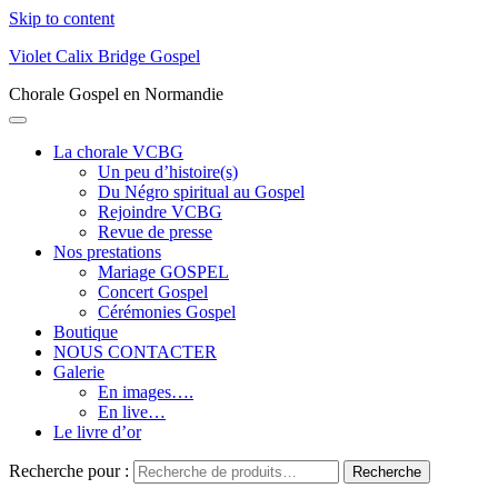
Skip to content
Violet Calix Bridge Gospel
Chorale Gospel en Normandie
La chorale VCBG
Un peu d’histoire(s)
Du Négro spiritual au Gospel
Rejoindre VCBG
Revue de presse
Nos prestations
Mariage GOSPEL
Concert Gospel
Cérémonies Gospel
Boutique
NOUS CONTACTER
Galerie
En images….
En live…
Le livre d’or
Recherche pour :
Recherche